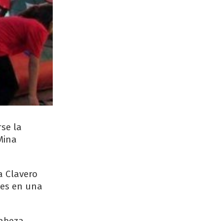
se la
Mina
a Clavero
tes en una
cabeza