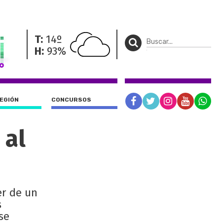
T:
14º
H:
93%
REGIÓN
CONCURSOS
 al
er de un
s
se