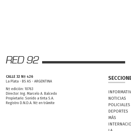
CALLE 32 Nº 426
SECCION
La Plata - BS AS - ARGENTINA
Nº edición: 10763
INFORMATI
Director: Ing. Marcelo A. Balcedo
NOTICIAS
Propietario: Sonido a tinta S.A.
Registro D.N.D.A. Nº en trámite
POLICIALES
DEPORTES
MÁS
INTERNACI
LA