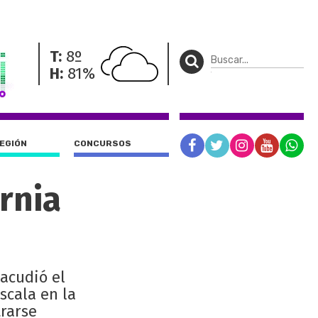
T:
8º
H:
81%
REGIÓN
CONCURSOS
rnia
sacudió el
scala en la
rarse