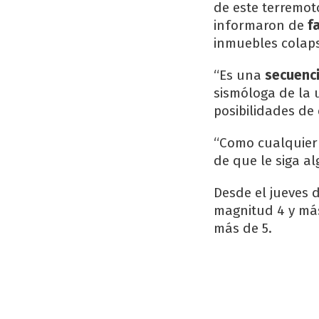
de este terremoto
informaron de
f
inmuebles colaps
“Es una
secuenc
sismóloga de la 
posibilidades de
“Como cualquier 
de que le siga a
Desde el jueves 
magnitud 4 y más
más de 5.