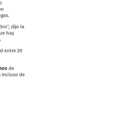
o
bo
 gas.
os”, dijo la
que hay
.
ad entre 20
smos
de
s incluso de