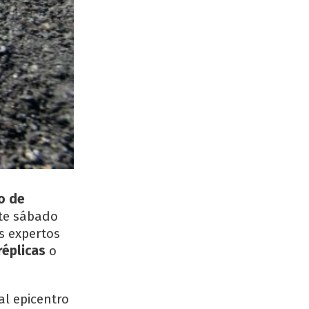
o de
ste sábado
s expertos
réplicas
o
l epicentro