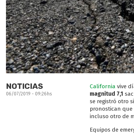
NOTICIAS
California
vive dí
magnitud 7,1
sac
06/07/2019 - 09:26hs
se registró otro
pronostican que 
incluso otro de 
Equipos de emerg