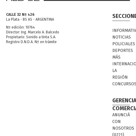
CALLE 32 Nº 426
SECCION
La Plata - BS AS - ARGENTINA
Nº edición: 10764
INFORMATI
Director: Ing. Marcelo A. Balcedo
NOTICIAS
Propietario: Sonido a tinta S.A.
Registro D.N.D.A. Nº en trámite
POLICIALES
DEPORTES
MÁS
INTERNACI
LA
REGIÓN
CONCURSO
GERENCI
COMERCI
ANUNCIÁ
CON
NOSOTROS
(0221)