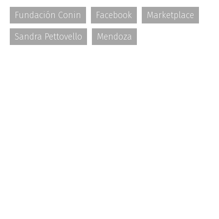
Fundación Conin
Facebook
Marketplace
Sandra Pettovello
Mendoza