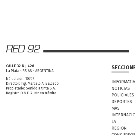
CALLE 32 Nº 426
SECCION
La Plata - BS AS - ARGENTINA
Nº edición: 10767
INFORMATI
Director: Ing. Marcelo A. Balcedo
NOTICIAS
Propietario: Sonido a tinta S.A.
Registro D.N.D.A. Nº en trámite
POLICIALES
DEPORTES
MÁS
INTERNACI
LA
REGIÓN
CONCURSO