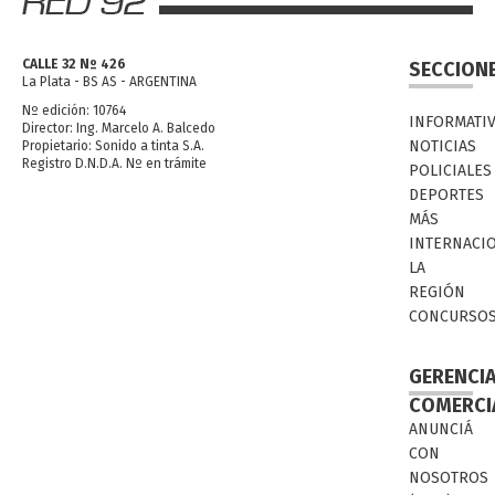
CALLE 32 Nº 426
SECCION
La Plata - BS AS - ARGENTINA
Nº edición: 10764
INFORMATI
Director: Ing. Marcelo A. Balcedo
NOTICIAS
Propietario: Sonido a tinta S.A.
Registro D.N.D.A. Nº en trámite
POLICIALES
DEPORTES
MÁS
INTERNACI
LA
REGIÓN
CONCURSO
GERENCI
COMERCI
ANUNCIÁ
CON
NOSOTROS