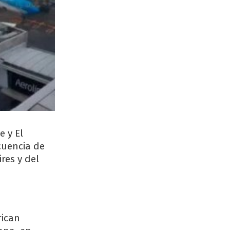
 y El
cuencia de
res y del
rican