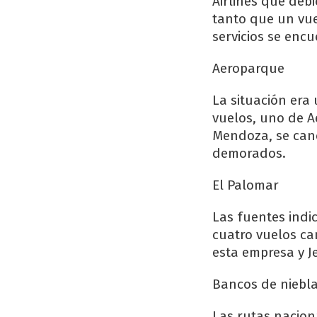
Airlines que de
tanto que un vue
servicios se enc
Aeroparque
La situación era
vuelos, uno de A
Mendoza, se canc
demorados.
El Palomar
Las fuentes indi
cuatro vuelos ca
esta empresa y J
Bancos de niebl
Las rutas nacion