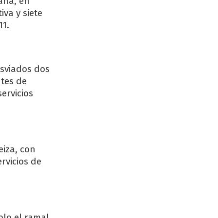
ana, en
va y siete
11.
esviados dos
ntes de
ervicios
eiza, con
rvicios de
olo el ramal