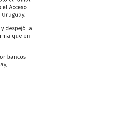
 el Acceso
o Uruguay.
 y despejó la
forma que en
 por bancos
ay,