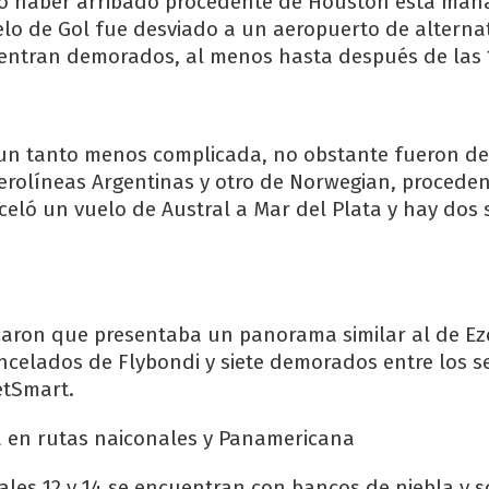
bió haber arribado procedente de Houston esta mañ
lo de Gol fue desviado a un aeropuerto de alternati
uentran demorados, al menos hasta después de las 
 un tanto menos complicada, no obstante fueron d
erolíneas Argentinas y otro de Norwegian, procede
eló un vuelo de Austral a Mar del Plata y hay dos s
caron que presentaba un panorama similar al de Ez
ncelados de Flybondi y siete demorados entre los se
etSmart.
a en rutas naiconales y Panamericana
ales 12 y 14 se encuentran con bancos de niebla y s