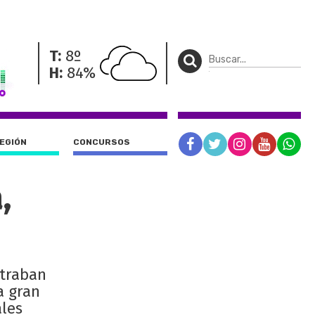
T:
8º
H:
84%
REGIÓN
CONCURSOS
,
straban
a gran
ales