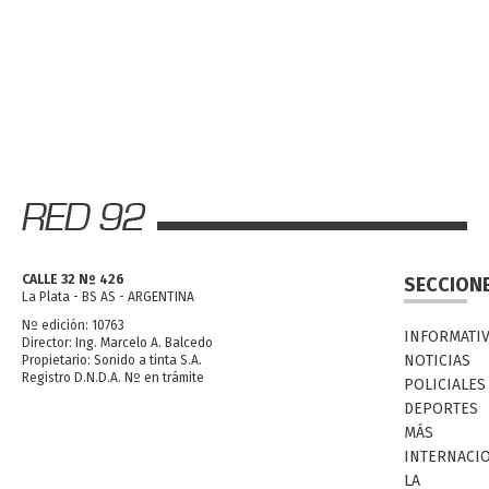
CALLE 32 Nº 426
SECCION
La Plata - BS AS - ARGENTINA
Nº edición: 10763
INFORMATI
Director: Ing. Marcelo A. Balcedo
NOTICIAS
Propietario: Sonido a tinta S.A.
Registro D.N.D.A. Nº en trámite
POLICIALES
DEPORTES
MÁS
INTERNACI
LA