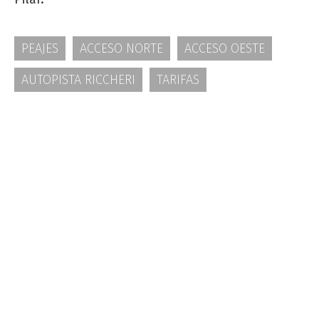
PEAJES
ACCESO NORTE
ACCESO OESTE
AUTOPISTA RICCHERI
TARIFAS