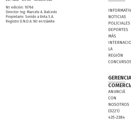
Nº edición: 10766
INFORMATI
Director: Ing. Marcelo A. Balcedo
NOTICIAS
Propietario: Sonido a tinta S.A.
Registro D.N.D.A. Nº en trámite
POLICIALES
DEPORTES
MÁS
INTERNACI
LA
REGIÓN
CONCURSO
GERENCI
COMERCI
ANUNCIÁ
CON
NOSOTROS
(0221)
435-2384