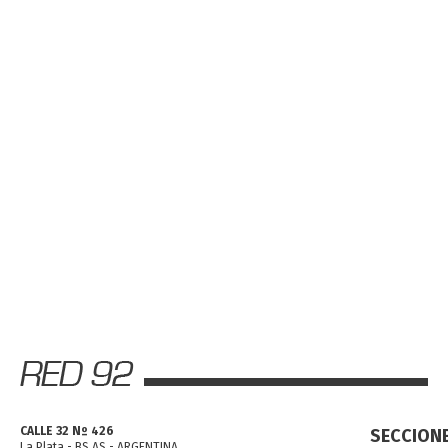
CALLE 32 Nº 426
SECCION
La Plata - BS AS - ARGENTINA