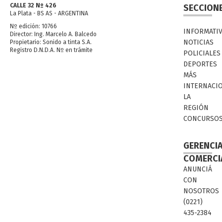
CALLE 32 Nº 426
SECCION
La Plata - BS AS - ARGENTINA
Nº edición: 10766
INFORMATI
Director: Ing. Marcelo A. Balcedo
NOTICIAS
Propietario: Sonido a tinta S.A.
Registro D.N.D.A. Nº en trámite
POLICIALES
DEPORTES
MÁS
INTERNACI
LA
REGIÓN
CONCURSO
GERENCI
COMERCI
ANUNCIÁ
CON
NOSOTROS
(0221)
435-2384