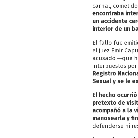
carnal, cometido
encontraba inter
un accidente cer
interior de un 
El fallo fue emit
el juez Emir Cap
acusado —que ha
interpuestos po
Registro Nacion
Sexual y se le e
El hecho ocurrió
pretexto de visi
acompañó a la v
manosearla y fin
defenderse ni res