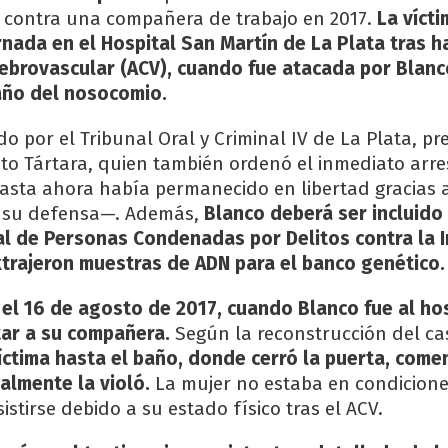
 contra una compañera de trabajo en 2017.
La vícti
nada en el Hospital San Martín de La Plata tras h
ebrovascular (ACV), cuando fue atacada por Blanc
baño del nosocomio.
ido por el Tribunal Oral y Criminal IV de La Plata, pr
uto Tártara, quien también ordenó el inmediato arre
sta ahora había permanecido en libertad gracias 
r su defensa—. Además,
Blanco deberá ser incluido 
al de Personas Condenadas por Delitos contra la 
xtrajeron muestras de ADN para el banco genético.
 el 16 de agosto de 2017, cuando Blanco fue al hos
tar a su compañera.
Según la reconstrucción del ca
íctima hasta el baño, donde cerró la puerta, come
almente la violó.
La mujer no estaba en condicione
istirse debido a su estado físico tras el ACV.