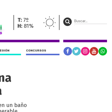
T:
7º
H:
81%
REGIÓN
CONCURSOS
na
a
 en un baño
nerable