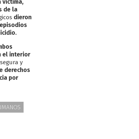
 víctima,
s de la
gicos
dieron
 episodios
cidio.
mbos
 el interior
segura y
de derechos
cia por
HUMANOS