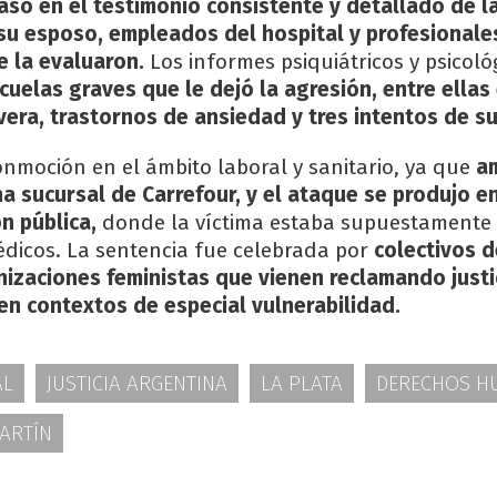
só en el testimonio consistente y detallado de la
su esposo, empleados del hospital y profesionale
e la evaluaron.
Los informes psiquiátricos y psicoló
cuelas graves que le dejó la agresión, entre ellas
era, trastornos de ansiedad y tres intentos de sui
onmoción en el ámbito laboral y sanitario, ya que
a
a sucursal de Carrefour, y el ataque se produjo en
n pública,
donde la víctima estaba supuestamente 
dicos. La sentencia fue celebrada por
colectivos 
izaciones feministas que vienen reclamando justi
en contextos de especial vulnerabilidad.
AL
JUSTICIA ARGENTINA
LA PLATA
DERECHOS 
ARTÍN