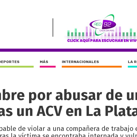
DEPORTES
MÁS
INTERNACIONALES
LA 
bre por abusar de u
as un ACV en La Plat
lpable de violar a una compañera de trabajo
ras la víctima se encontraba internada y vul