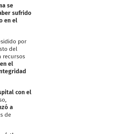
ma se
aber sufrido
o en el
esidido por
sto del
a recursos
en el
Integridad
pital con el
so,
nzó a
s de