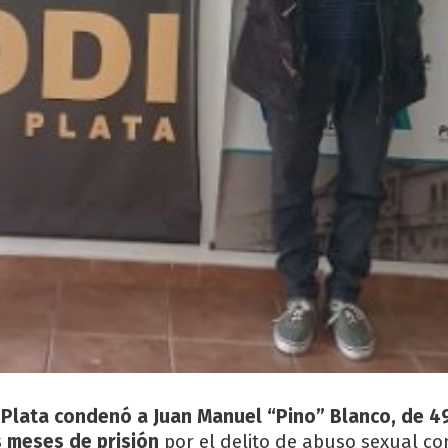
a Plata condenó a Juan Manuel “Pino” Blanco, de 4
s meses de prisión
por el delito de abuso sexual co