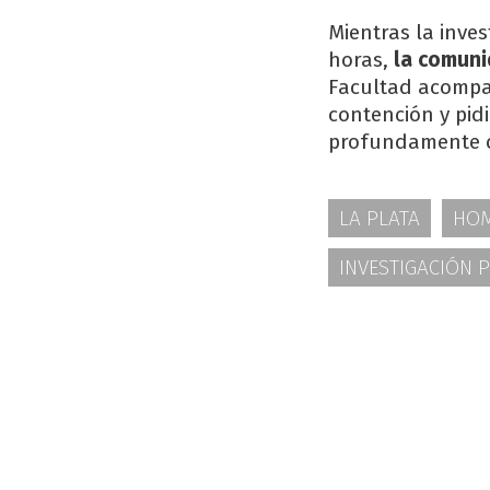
Mientras la inve
horas,
la comuni
Facultad acompa
contención y pidi
profundamente c
LA PLATA
HOM
INVESTIGACIÓN P