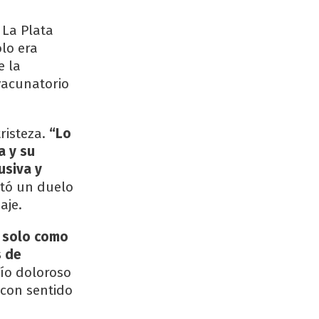
 La Plata
lo era
e la
vacunatorio
risteza.
“Lo
a y su
usiva y
etó un duelo
aje.
o solo como
s de
ío doloroso
 con sentido