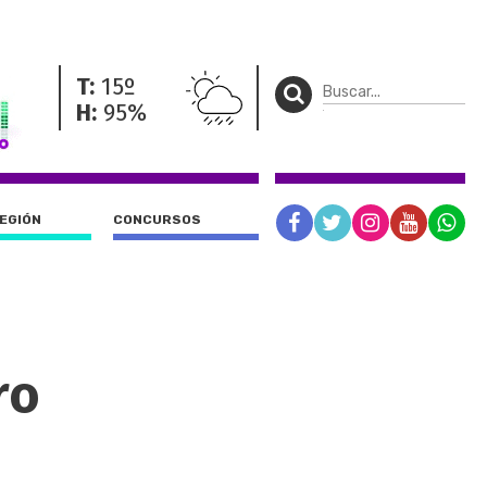
T:
15º
H:
95%
REGIÓN
CONCURSOS
ro