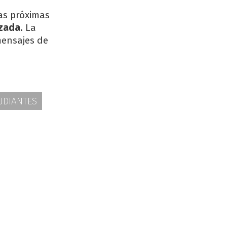
las próximas
zada.
La
mensajes de
UDIANTES