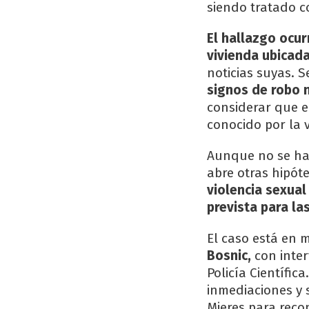
siendo tratado c
El hallazgo ocur
vivienda ubicada
noticias suyas. 
signos de robo n
considerar que e
conocido por la v
Aunque no se hal
abre otras hipóte
violencia sexual
prevista para la
El caso está en 
Bosnic,
con inter
Policía Científic
inmediaciones y 
Mieres para recon