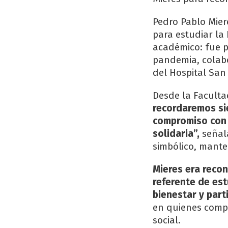
Pedro Pablo Mier
para estudiar la
académico: fue p
pandemia, colabo
del Hospital San
Desde la Faculta
recordaremos sie
compromiso con u
solidaria”,
señal
simbólico, mant
Mieres era recon
referente de est
bienestar y parti
en quienes compa
social.