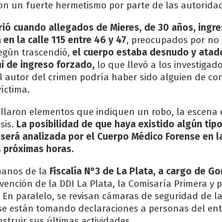
on un fuerte hermetismo por parte de las autorida
rió cuando allegados de Mieres, de 30 años, ingre
 en la calle 115 entre 46 y 47
, preocupados por no
Según trascendió,
el cuerpo estaba desnudo y atado
i de ingreso forzado,
lo que llevó a los investigad
l autor del crimen podría haber sido alguien de co
íctima.
laron elementos que indiquen un robo, la escena 
sis.
La posibilidad de que haya existido algún tip
 será analizada por el Cuerpo Médico Forense en l
s próximas horas.
manos de la
Fiscalía N°3 de La Plata, a cargo de Go
vención de la DDI La Plata, la Comisaría Primera y p
a. En paralelo, se revisan cámaras de seguridad de l
se están tomando declaraciones a personas del en
struir sus últimas actividades.