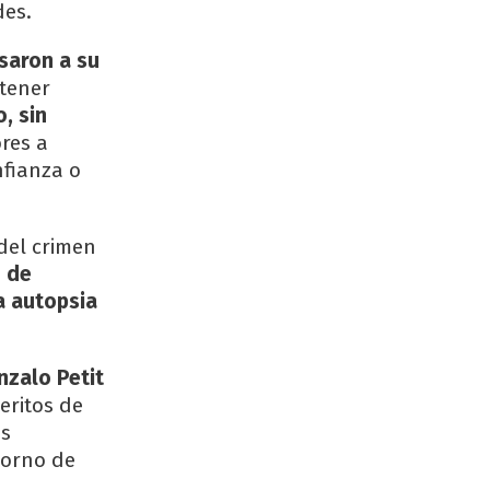
des.
saron a su
 tener
, sin
ores a
nfianza o
del crimen
o de
a autopsia
nzalo Petit
eritos de
as
torno de