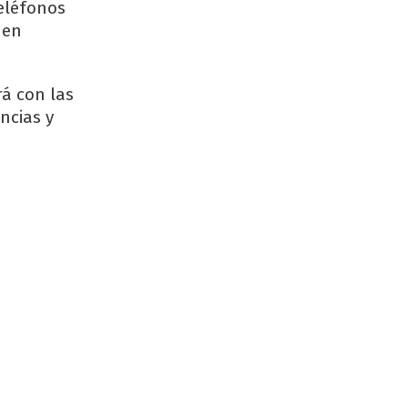
teléfonos
nen
rá con las
ncias y
a