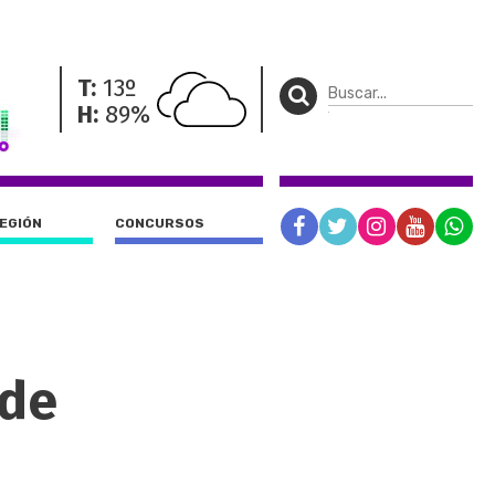
T:
13º
H:
89%
REGIÓN
CONCURSOS
nde