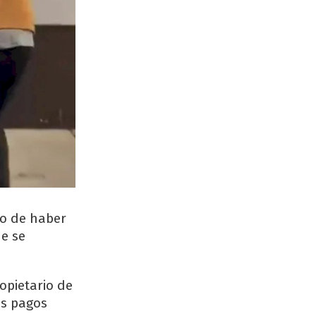
do de haber
ue se
opietario de
os pagos