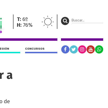
T:
6º
H:
76%
REGIÓN
CONCURSOS
r a
o de