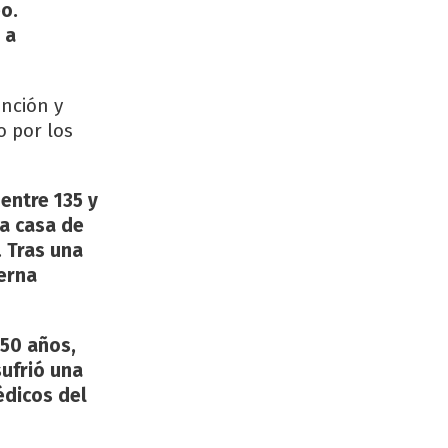
eo.
 a
ención y
 por los
entre 135 y
la casa de
. Tras una
ierna
 50 años,
sufrió una
édicos del