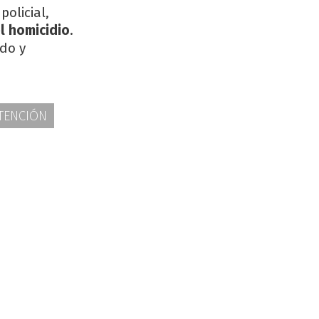
olicial,
l homicidio
.
do y
TENCIÓN