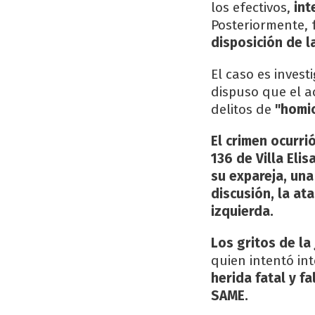
los efectivos,
int
Posteriormente, 
disposición de la
El caso es invest
dispuso que el a
delitos de
"homic
El crimen ocurri
136 de Villa Elisa
su expareja, una
discusión, la at
izquierda.
Los gritos de la
quien intentó in
herida fatal y f
SAME.