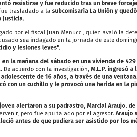
entó resistirse y fue reducido tras un breve forcej
fue trasladado a la
subcomisaría La Unión y quedó
 Justicia.
igado por el fiscal Juan Menucci, quien avaló la det
cusado sea indagado en la jornada de este domingo
idio y lesiones leves".
ó en la mañana del sábado en una vivienda de 429 
.
De acuerdo con la investigación,
M.L.P. ingresó a 
 adolescente de 16 años, a través de una ventana
acó con un cuchillo y le provocó una herida en la p
 joven alertaron a su padrastro, Marcial Araujo, de
tervenir, pero fue apuñalado por el agresor.
Araujo 
alleció antes de que pudiera ser asistido por los m