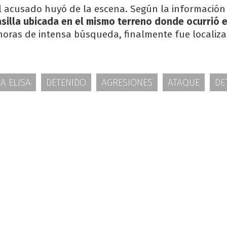
el acusado huyó de la escena. Según la información p
asilla ubicada en el mismo terreno donde ocurrió e
horas de intensa búsqueda, finalmente fue localiza
LA ELISA
DETENIDO
AGRESIONES
ATAQUE
DE