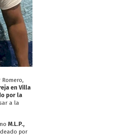
r Romero,
ja en Villa
o por la
sar a la
omo
M.L.P.,
odeado por