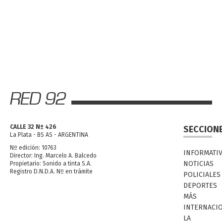
CALLE 32 Nº 426
SECCION
La Plata - BS AS - ARGENTINA
Nº edición: 10763
INFORMATI
Director: Ing. Marcelo A. Balcedo
NOTICIAS
Propietario: Sonido a tinta S.A.
Registro D.N.D.A. Nº en trámite
POLICIALES
DEPORTES
MÁS
INTERNACI
LA