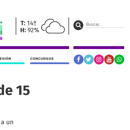
T:
14º
H:
92%
REGIÓN
CONCURSOS
de 15
 a un