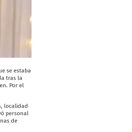
ue se estaba
a tras la
en. Por el
, localidad
uyó personal
onas de