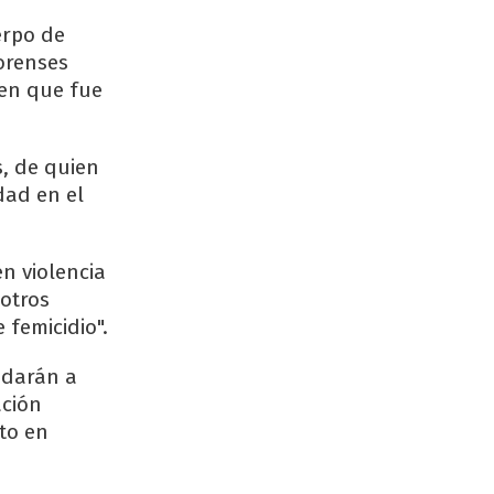
erpo de
forenses
 en que fue
, de quien
dad en el
en violencia
otros
 femicidio".
 darán a
ación
to en