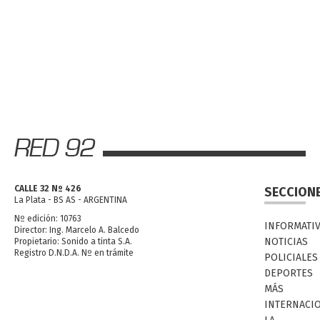
CALLE 32 Nº 426
SECCION
La Plata - BS AS - ARGENTINA
Nº edición: 10763
INFORMATI
Director: Ing. Marcelo A. Balcedo
NOTICIAS
Propietario: Sonido a tinta S.A.
Registro D.N.D.A. Nº en trámite
POLICIALES
DEPORTES
MÁS
INTERNACI