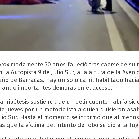
oximadamente 30 años falleció tras caerse de su 
n la Autopista 9 de Julio Sur, a la altura de la Aven
eño de Barracas. Hay un solo carril habilitado haci
erando importantes demoras en el acceso.
 hipótesis sostiene que un delincuente habría sid
e jueves por un motociclista a quien quisieron asal
ulio Sur. Hasta el momento se informó que al menos
s que la víctima del intento de robo se dio a la fug
nstatado en el lugar por el personal que acudió al