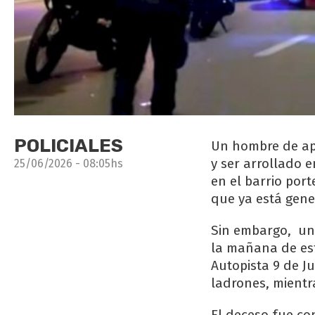
POLICIALES
Un hombre de apr
y ser arrollado e
25/06/2026 - 08:05hs
en el barrio port
que ya está gen
Sin embargo, una
la mañana de est
Autopista 9 de J
ladrones, mientra
El deceso fue co