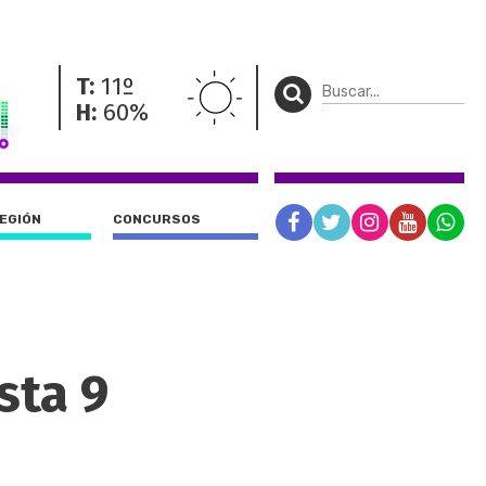
T:
11º
H:
60%
REGIÓN
CONCURSOS
sta 9