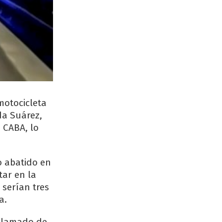
motocicleta
ida Suárez,
a CABA, lo
o abatido en
tar en la
 serían tres
a.
 llamado de