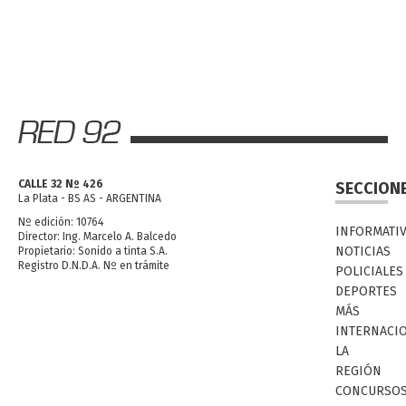
CALLE 32 Nº 426
SECCION
La Plata - BS AS - ARGENTINA
Nº edición: 10764
INFORMATI
Director: Ing. Marcelo A. Balcedo
NOTICIAS
Propietario: Sonido a tinta S.A.
Registro D.N.D.A. Nº en trámite
POLICIALES
DEPORTES
MÁS
INTERNACI
LA
REGIÓN
CONCURSO