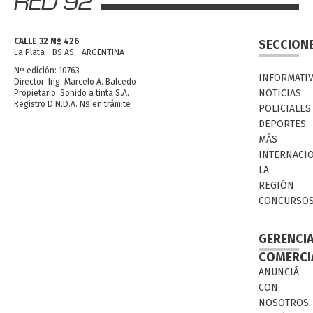
CALLE 32 Nº 426
SECCION
La Plata - BS AS - ARGENTINA
Nº edición: 10763
INFORMATI
Director: Ing. Marcelo A. Balcedo
NOTICIAS
Propietario: Sonido a tinta S.A.
Registro D.N.D.A. Nº en trámite
POLICIALES
DEPORTES
MÁS
INTERNACI
LA
REGIÓN
CONCURSO
GERENCI
COMERCI
ANUNCIÁ
CON
NOSOTROS