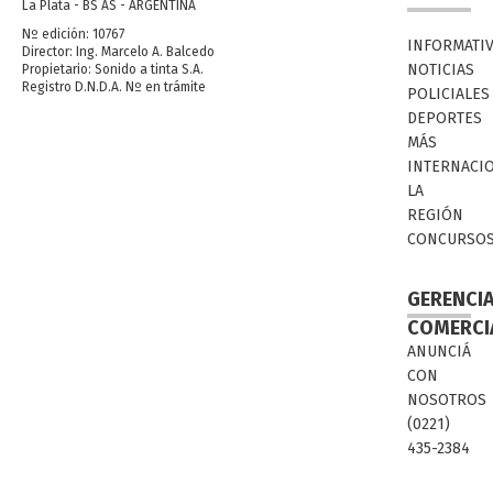
La Plata - BS AS - ARGENTINA
Nº edición: 10767
INFORMATI
Director: Ing. Marcelo A. Balcedo
NOTICIAS
Propietario: Sonido a tinta S.A.
Registro D.N.D.A. Nº en trámite
POLICIALES
DEPORTES
MÁS
INTERNACI
LA
REGIÓN
CONCURSO
GERENCI
COMERCI
ANUNCIÁ
CON
NOSOTROS
(0221)
435-2384