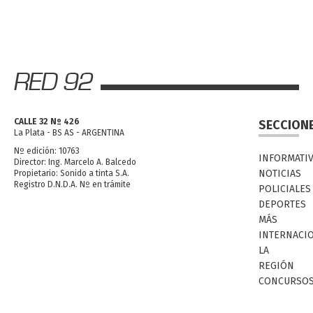
CALLE 32 Nº 426
SECCION
La Plata - BS AS - ARGENTINA
Nº edición: 10763
INFORMATI
Director: Ing. Marcelo A. Balcedo
NOTICIAS
Propietario: Sonido a tinta S.A.
Registro D.N.D.A. Nº en trámite
POLICIALES
DEPORTES
MÁS
INTERNACI
LA
REGIÓN
CONCURSO