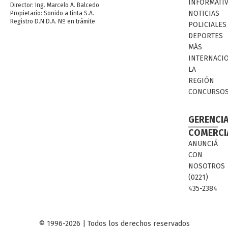
INFORMATI
Director: Ing. Marcelo A. Balcedo
NOTICIAS
Propietario: Sonido a tinta S.A.
Registro D.N.D.A. Nº en trámite
POLICIALES
DEPORTES
MÁS
INTERNACI
LA
REGIÓN
CONCURSO
GERENCI
COMERCI
ANUNCIÁ
CON
NOSOTROS
(0221)
435-2384
© 1996-2026 | Todos los derechos reservados