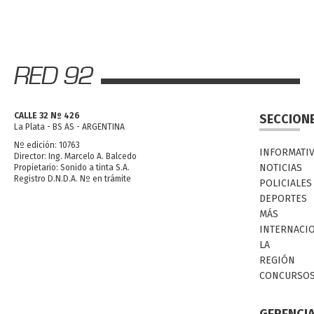
CALLE 32 Nº 426
SECCION
La Plata - BS AS - ARGENTINA
Nº edición: 10763
INFORMATI
Director: Ing. Marcelo A. Balcedo
NOTICIAS
Propietario: Sonido a tinta S.A.
Registro D.N.D.A. Nº en trámite
POLICIALES
DEPORTES
MÁS
INTERNACI
LA
REGIÓN
CONCURSO