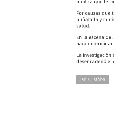
pública que term
Por causas que t
puñalada y murió
salud.
En la escena del 
para determinar l
La investigación
desencadenó el e
San Cristóbal