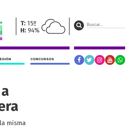
T:
15º
H:
94%
REGIÓN
CONCURSOS
 a
era
 la misma