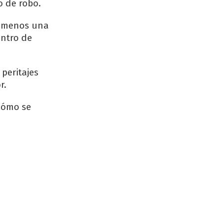
o de robo.
l menos una
entro de
 peritajes
r.
 cómo se