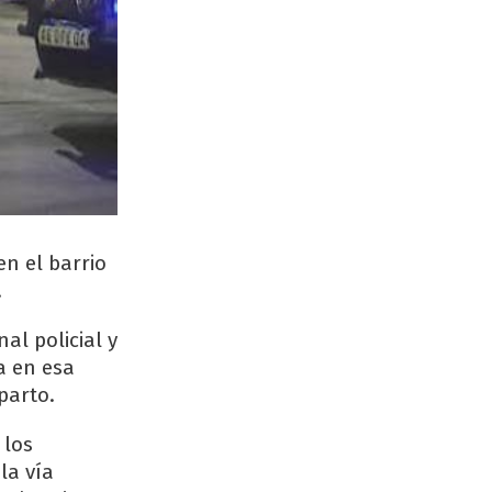
n el barrio
.
al policial y
a en esa
parto.
 los
la vía