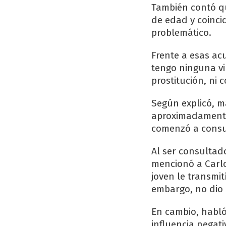
También contó qu
de edad y coinci
problemático.
Frente a esas ac
tengo ninguna vin
prostitución, ni 
Según explicó, 
aproximadamente 
comenzó a consu
Al ser consultad
mencionó a Carlo
joven le transmi
embargo, no dio 
En cambio, habló
influencia negati