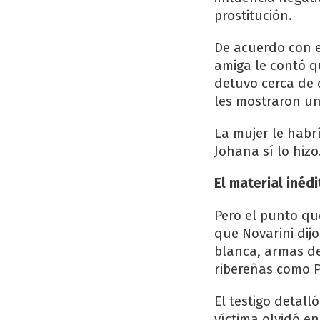
prostitución.
De acuerdo con el
amiga le contó 
detuvo cerca de 
les mostraron un
La mujer le habr
Johana sí lo hizo
El material inédi
Pero el punto qu
que Novarini di
blanca, armas de
ribereñas como P
El testigo detall
víctima olvidó en