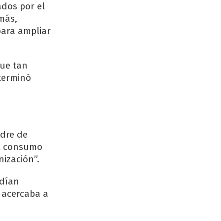
ados por el
más,
para ampliar
fue tan
 terminó
adre de
al consumo
ización”.
ndían
e acercaba a