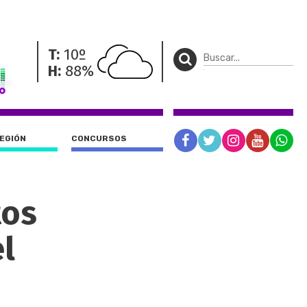
T:
10º
H:
88%
REGIÓN
CONCURSOS
tos
l