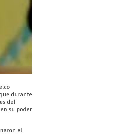
elco
 que durante
es del
r en su poder
enaron el