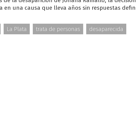
s de la desaparición de Johana Ramallo, la decisió
a en una causa que lleva años sin respuestas defini
La Plata
trata de personas
desaparecida