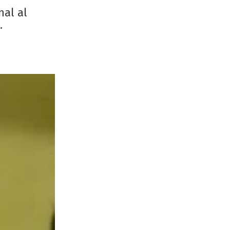
nal al
.