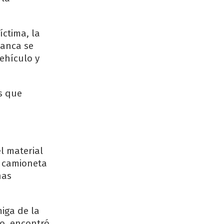
íctima, la
lanca se
ehículo y
s que
l material
a camioneta
nas
miga de la
do, encontró