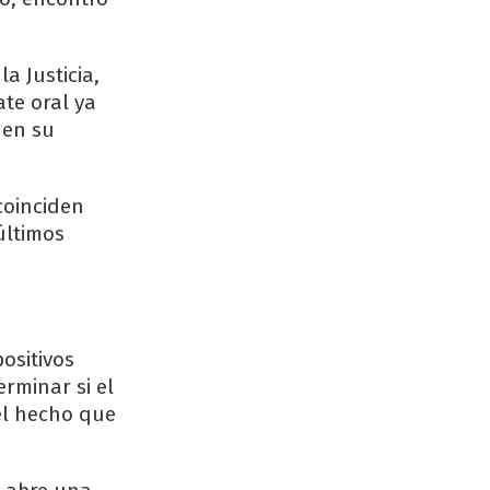
a Justicia,
ate oral ya
 en su
coinciden
últimos
ositivos
erminar si el
 el hecho que