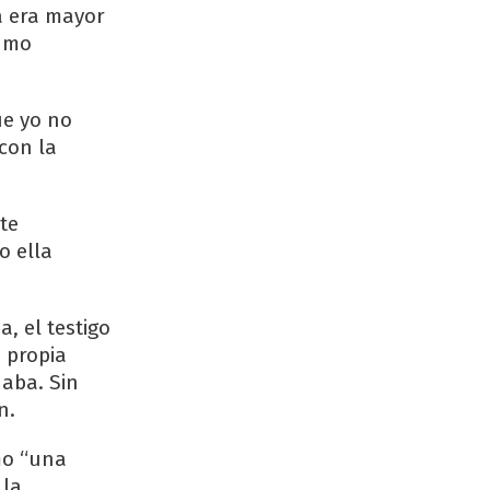
a era mayor
sumo
ue yo no
 con la
te
o ella
, el testigo
 propia
daba. Sin
n.
mo “una
 la