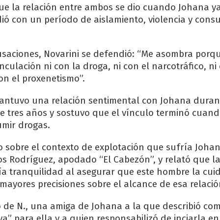
e la relación entre ambos se dio cuando Johana y
dió con un período de aislamiento, violencia y con
usaciones, Novarini se defendió: “Me asombra porq
culación ni con la droga, ni con el narcotráfico, ni
con el proxenetismo”.
mantuvo una relación sentimental con Johana duran
tres años y sostuvo que el vínculo terminó cuand
mir drogas.
o sobre el contexto de explotación que sufría Johana
s Rodríguez, apodado “El Cabezón”, y relató que la
tía tranquilidad al asegurar que este hombre la cui
mayores precisiones sobre el alcance de esa relació
 de N., una amiga de Johana a la que describió co
va” para ella y a quien responsabilizó de inciarla en