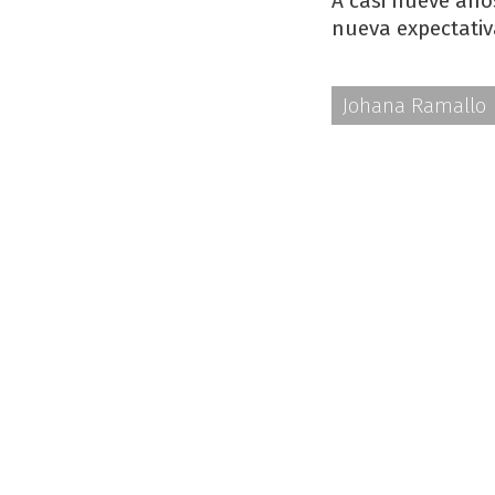
A casi nueve año
nueva expectativ
Johana Ramallo