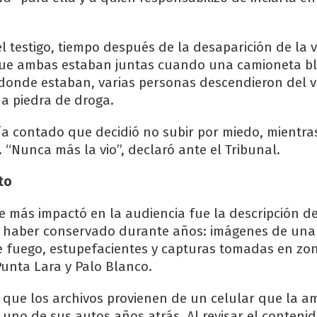
 testigo, tiempo después de la desaparición de la v
que ambas estaban juntas cuando una camioneta b
donde estaban, varias personas descendieron del v
a piedra de droga.
ía contado que decidió no subir por miedo, mientra
. “Nunca más la vio”, declaró ante el Tribunal.
to
e más impactó en la audiencia fue la descripción de
jo haber conservado durante años: imágenes de un
 fuego, estupefacientes y capturas tomadas en zo
unta Lara y Palo Blanco.
ó que los archivos provienen de un celular que la a
 uno de sus autos años atrás. Al revisar el conteni