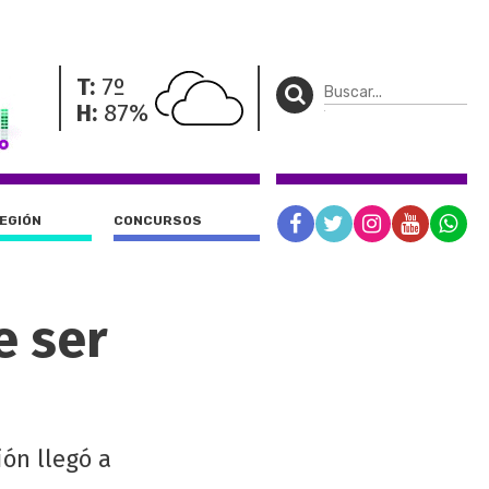
T:
7º
H:
87%
REGIÓN
CONCURSOS
e ser
ón llegó a