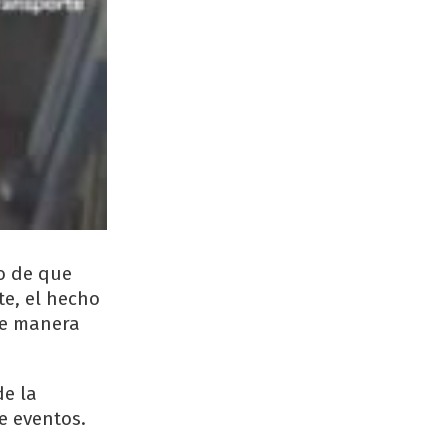
o de que
e, el hecho
de manera
de la
e eventos.