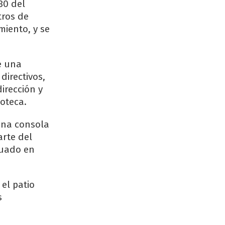
30 del
tros de
miento, y se
e una
directivos,
irección y
ioteca.
una consola
arte del
luado en
el patio
s