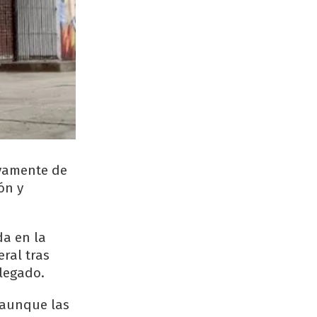
evamente de
ón y
da en la
ral tras
legado.
, aunque las