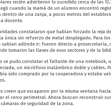
ares recién advirtieron lo sucedido cerca de las 12.
 llegó cuando la mamá de un alumno encontró regis
s dentro de una zanja, a pocos metros del estableci
a docente.
utoridades constataron que habían forzado la reja d
la única sin refuerzo de metal desplegado. Para los 
 sabían adónde ir: fueron directo a prosecretaría, d
nde tomaron las llaves de esos sectores y de la bibl
do se pudo constatar el faltante de una notebook, 
ciada, un micrófono inalámbrico doble y cables. P
bía sido comprado por la cooperadora y estaba va
os.
es creen que escaparon por la misma ventana hacia 
tar el cerco perimetral. Ahora buscan reconstruir su
 cámaras de seguridad de la zona.