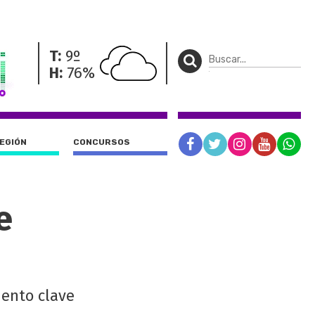
T:
9º
H:
76%
REGIÓN
CONCURSOS
e
iento clave