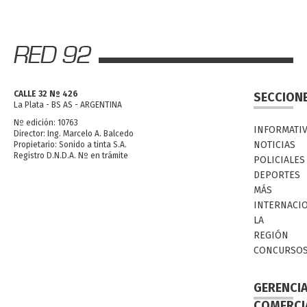
CALLE 32 Nº 426
SECCION
La Plata - BS AS - ARGENTINA
Nº edición: 10763
INFORMATI
Director: Ing. Marcelo A. Balcedo
NOTICIAS
Propietario: Sonido a tinta S.A.
Registro D.N.D.A. Nº en trámite
POLICIALES
DEPORTES
MÁS
INTERNACI
LA
REGIÓN
CONCURSO
GERENCI
COMERCI