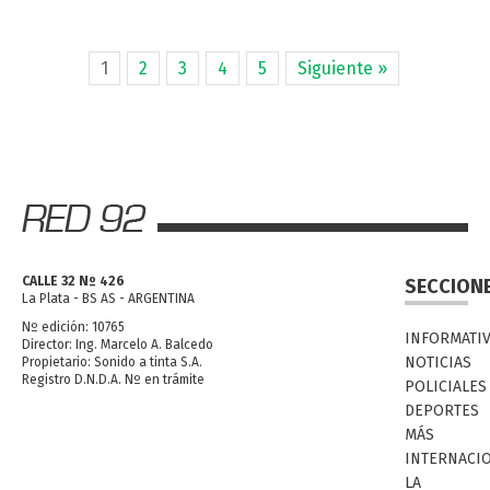
1
2
3
4
5
Siguiente »
CALLE 32 Nº 426
SECCION
La Plata - BS AS - ARGENTINA
Nº edición: 10765
INFORMATI
Director: Ing. Marcelo A. Balcedo
NOTICIAS
Propietario: Sonido a tinta S.A.
Registro D.N.D.A. Nº en trámite
POLICIALES
DEPORTES
MÁS
INTERNACI
LA