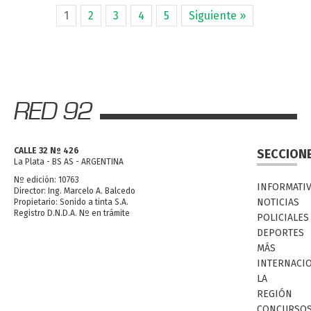
1
2
3
4
5
Siguiente »
CALLE 32 Nº 426
SECCION
La Plata - BS AS - ARGENTINA
Nº edición: 10763
INFORMATI
Director: Ing. Marcelo A. Balcedo
NOTICIAS
Propietario: Sonido a tinta S.A.
Registro D.N.D.A. Nº en trámite
POLICIALES
DEPORTES
MÁS
INTERNACI
LA
REGIÓN
CONCURSO