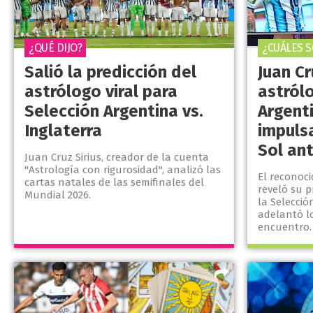
¿QUÉ DIJO?
¿CUÁLES S
Salió la predicción del
Juan Cr
astrólogo viral para
astrólo
Selección Argentina vs.
Argent
Inglaterra
impulsa
Sol an
Juan Cruz Sirius, creador de la cuenta
"Astrología con rigurosidad", analizó las
El reconoci
cartas natales de las semifinales del
reveló su p
Mundial 2026.
la Selecció
adelantó l
encuentro.