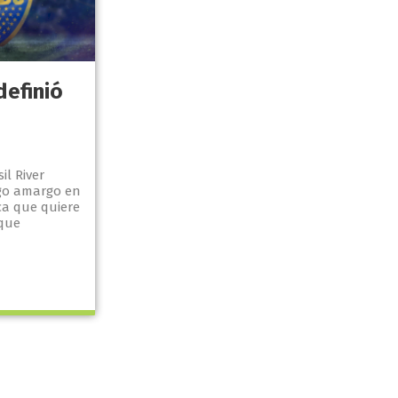
definió
il River
ago amargo en
ca que quiere
 que