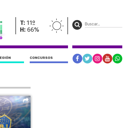
T:
11º
H:
66%
REGIÓN
CONCURSOS