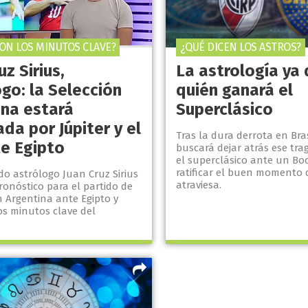
ON LOS MINUTOS CLAVE?
¿QUÉ DICEN LOS ASTROS?
uz Sirius,
La astrología ya 
go: la Selección
quién ganará el
ina estará
Superclásico
da por Júpiter y el
Tras la dura derrota en Bras
te Egipto
buscará dejar atrás ese tr
el superclásico ante un Bo
ratificar el buen momento
do astrólogo Juan Cruz Sirius
atraviesa.
ronóstico para el partido de
n Argentina ante Egipto y
os minutos clave del