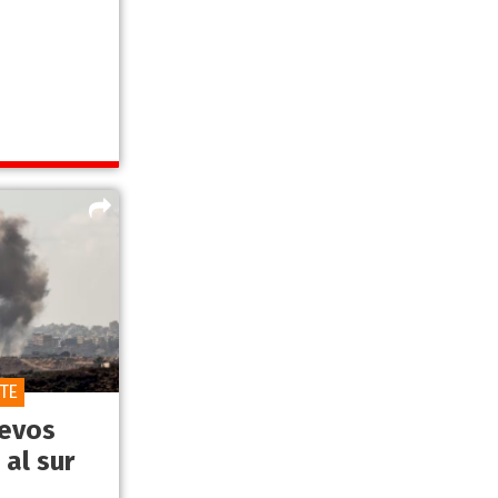
TE
uevos
 al sur