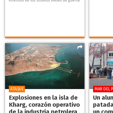
intensos de los últimos meses de guerra.
ATAQUE
MAR DEL P
Explosiones en la isla de
Un alu
Kharg, corazón operativo
patada
de la industria petrolera
un com