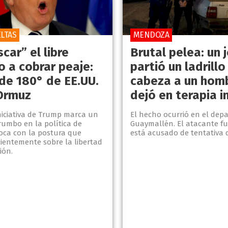
ELTAS
MENDOZA
car” el libre
Brutal pelea: un 
o a cobrar peaje:
partió un ladrillo
 de 180° de EE.UU.
cabeza a un homb
Ormuz
dejó en terapia i
niciativa de Trump marca un
El hecho ocurrió en el dep
rumbo en la política de
Guaymallén. El atacante fu
hoca con la postura que
está acusado de tentativa d
cientemente sobre la libertad
ión.