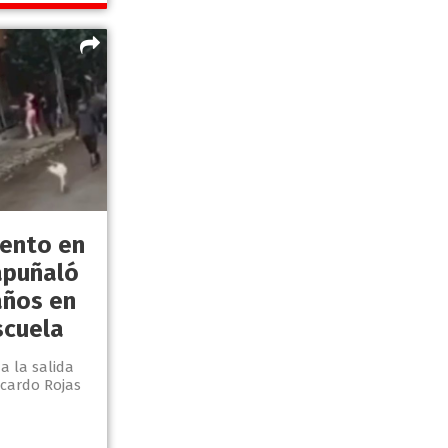
mento en
apuñaló
años en
scuela
 a la salida
icardo Rojas