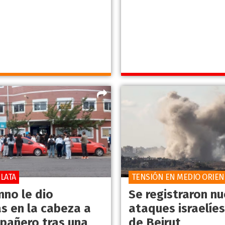
LATA
TENSIÓN EN MEDIO ORIEN
mno le dio
Se registraron n
s en la cabeza a
ataques israelíes
pañero tras una
de Beirut