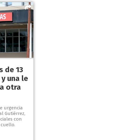
s de 13
y una le
a otra
de urgencia
l Gutiérrez,
iciales con
cuello.