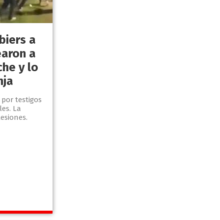
biers a
earon a
che y lo
nja
 por testigos
les. La
lesiones.