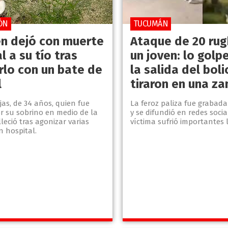
ÓN
TUCUMÁN
en dejó con muerte
Ataque de 20 rug
l a su tío tras
un joven: lo golp
rlo con un bate de
la salida del boli
l
tiraron en una za
as, de 34 años, quien fue
La feroz paliza fue grabada
r su sobrino en medio de la
y se difundió en redes socia
lleció tras agonizar varias
víctima sufrió importantes 
n hospital.