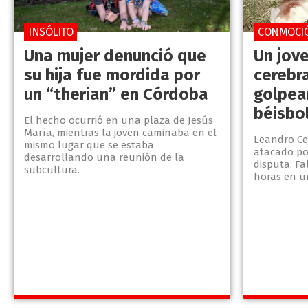
INSÓLITO
CONMOCI
Una mujer denunció que
Un jov
su hija fue mordida por
cerebra
un “therian” en Córdoba
golpea
béisbo
El hecho ocurrió en una plaza de Jesús
María, mientras la joven caminaba en el
Leandro Cej
mismo lugar que se estaba
atacado po
desarrollando una reunión de la
disputa. Fa
subcultura.
horas en u