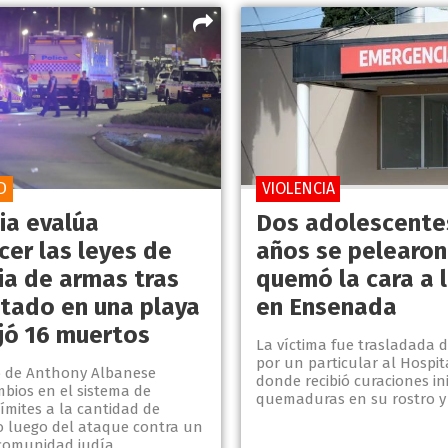
D
VIOLENCIA
ia evalúa
Dos adolescente
cer las leyes de
años se pelearon 
ia de armas tras
quemó la cara a l
ntado en una playa
en Ensenada
jó 16 muertos
La víctima fue trasladada 
por un particular al Hospita
o de Anthony Albanese
donde recibió curaciones in
mbios en el sistema de
quemaduras en su rostro y 
 límites a la cantidad de
luego del ataque contra un
 comunidad judía.