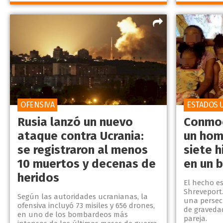
OFENSIVA
ESTADOS 
Rusia lanzó un nuevo
Conmoc
ataque contra Ucrania:
un hom
se registraron al menos
siete h
10 muertos y decenas de
en un 
heridos
El hecho es
Shreveport
Según las autoridades ucranianas, la
una persecu
ofensiva incluyó 73 misiles y 656 drones,
de graveda
en uno de los bombardeos más
pareja.