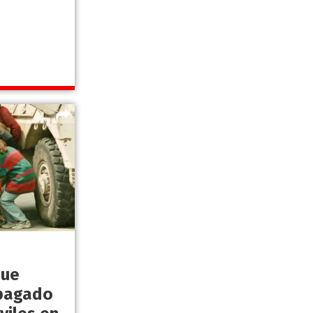
que
 pagado