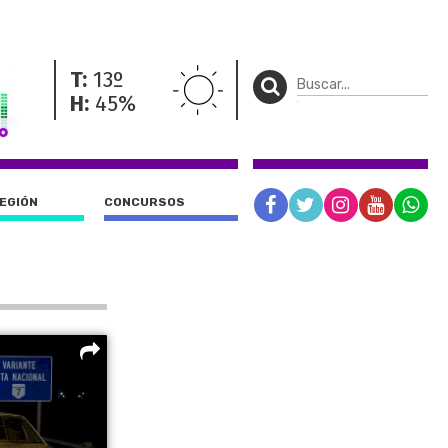
T:
13º
H:
45%
REGIÓN
CONCURSOS