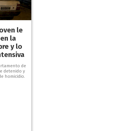
joven le
 en la
re y lo
ntensiva
artamento de
e detenido y
e homicidio.