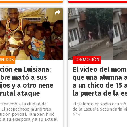
UNIDOS
CONMOCIÓN
ión en Luisiana:
El video del mo
bre mató a sus
que una alumna 
ijos y a otro nene
a un chico de 15 
brutal ataque
la puerta de la e
tremeció a la ciudad de
El violento episodio ocurrió
. El sospechoso murió tras
de la Escuela Secundaria R
ción policial. También hirió
N°4.
d a su exesposa y a su actual