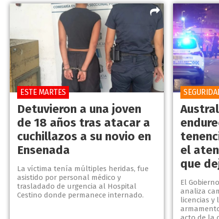
ESTE MARTES
SEGURIDA
Detuvieron a una joven
Austral
de 18 años tras atacar a
endure
cuchillazos a su novio en
tenenc
Ensenada
el ate
que de
La víctima tenía múltiples heridas, fue
asistido por personal médico y
El Gobiern
trasladado de urgencia al Hospital
analiza ca
Cestino donde permanece internado.
licencias y
armamento 
acto de la