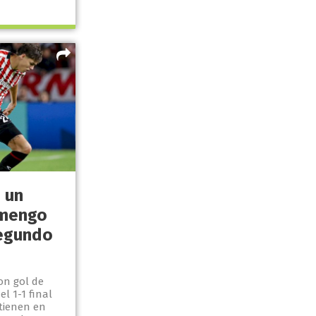
 un
amengo
segundo
on gol de
l 1-1 final
tienen en