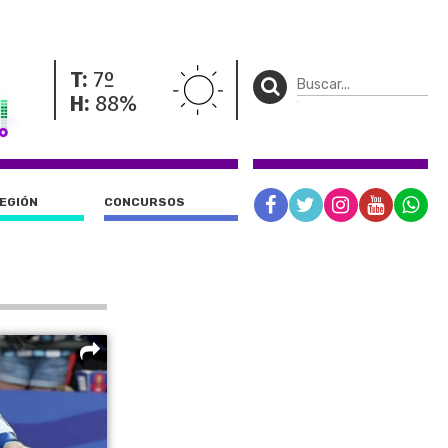
T:
7º
H:
88%
REGIÓN
CONCURSOS