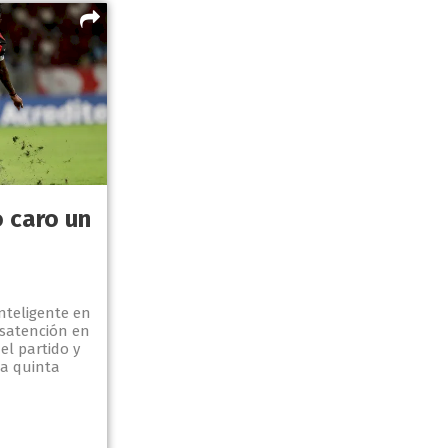
 caro un
nteligente en
esatención en
el partido y
la quinta