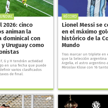
UNDIAL
RÉCORD
l 2026: cinco
Lionel Messi se c
os animan la
en el máximo go
a dominical con
histórico de la C
 y Uruguay como
Mundo
onistas
Tras marcar un triplete en 
que la Selección argentina 
F, G y H tendrán actividad
Argelia, el astro argentino
go en una fecha que puede
Miroslav Klose con 16 tanto
efinir varios clasificados
tavos de final.