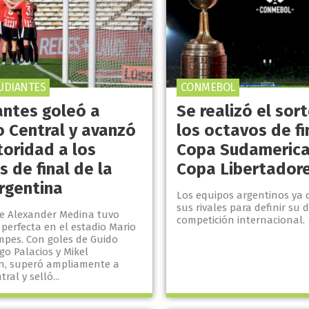
UDIANTES
CONMEBOL
antes goleó a
Se realizó el sor
o Central y avanzó
los octavos de fi
toridad a los
Copa Sudamerica
 de final de la
Copa Libertador
rgentina
Los equipos argentinos ya
sus rivales para definir su 
de Alexander Medina tuvo
competición internacional.
perfecta en el estadio Mario
mpes. Con goles de Guido
ago Palacios y Mikel
, superó ampliamente a
ral y selló...