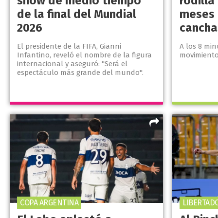
show de medio tiempo
rodilla
de la final del Mundial
meses 
2026
cancha
El presidente de la FIFA, Gianni
A los 8 min
Infantino, reveló el nombre de la figura
movimiento 
internacional y aseguró: "Será el
espectáculo más grande del mundo".
COPA ARGENTINA
LIBERTAD