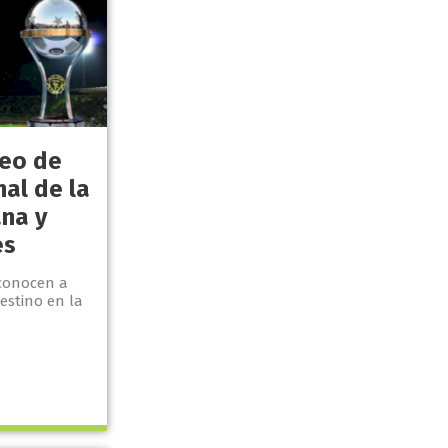
teo de
nal de la
na y
es
 conocen a
destino en la