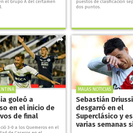
n el Grupo A del certamen
puestos de clasificación se
l.
dos puntos.
ENTINA
MALAS NOTICIAS
ia goleó a
Sebastián Driussi
o en el inicio de
desgarró en el
vos de final
Superclásico y e
varias semanas si
ció 3-0 a los Quemeros en el
dad de Caseros en el