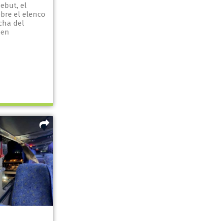
ebut, el
bre el elenco
cha del
men