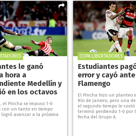
ERTADORES
COPA LIBERTADORES
antes le ganó
Estudiantes pagó
a hora a
error y cayó ante
ndiente Medellín y
Flamengo
ió en los octavos
El Pincha hizo un planteo i
Río de Janeiro, pero una d
, el Pincha se impuso 1-0
el segundo tiempo le costó 
M con un tanto en tiempo
terminó perdiendo 1-0 por 
 logró avanzar a la próxima
fecha del Grupo A.