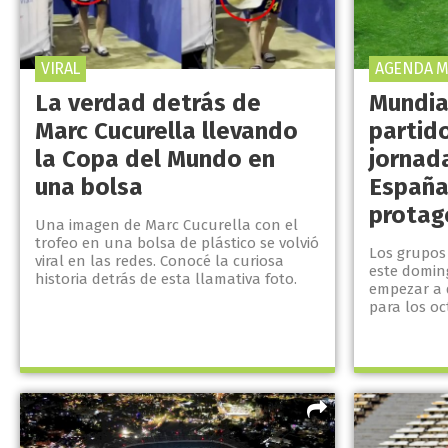
VIRAL
AGENDA M
La verdad detrás de
Mundia
Marc Cucurella llevando
partid
la Copa del Mundo en
jornad
una bolsa
España
protag
Una imagen de Marc Cucurella con el
trofeo en una bolsa de plástico se volvió
Los grupos 
viral en las redes. Conocé la curiosa
este domin
historia detrás de esta llamativa foto.
empezar a d
para los oc