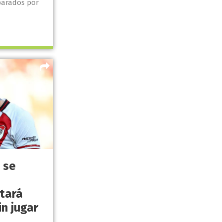
parados por
 se
stará
n jugar