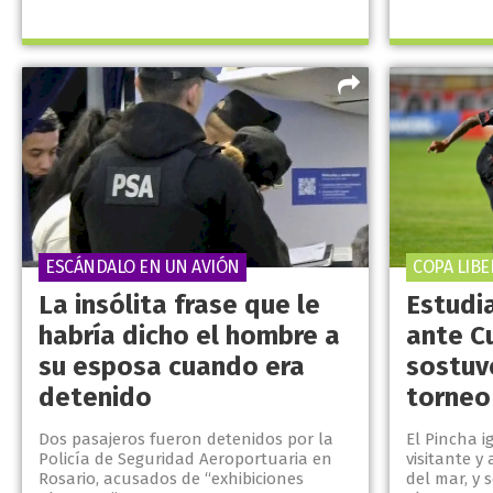
ESCÁNDALO EN UN AVIÓN
COPA LIB
La insólita frase que le
Estudi
habría dicho el hombre a
ante Cu
su esposa cuando era
sostuvo
detenido
torneo
Dos pasajeros fueron detenidos por la
El Pincha i
Policía de Seguridad Aeroportuaria en
visitante y
Rosario, acusados de “exhibiciones
del mar, y