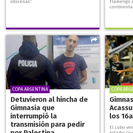
obscenas”.
Flamengo e
continenta
COPA ARGENTINA
COPA ARG
Detuvieron al hincha de
Gimnas
Gimnasia que
Acassus
interrumpió la
los 16a
transmisión para pedir
El Lobo ven
por Palestina
estadio Ciu