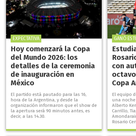
EXPECTATIVA
GANÓ EST
Hoy comenzará la Copa
Estudi
del Mundo 2026: los
Rosari
detalles de la ceremonia
con au
de inauguración en
octavos
México
Copa A
El partido está pautado para las 16,
El equipo 
hora de la Argentina, y desde la
una noche 
organización informaron que el show de
Alberto Ke
la apertura será 90 minutos antes, es
Carrillo, Ti
decir, a las 14.30.
Amondarain
Rosario Cent