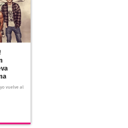
!
n
eva
ma
yo vuelve al