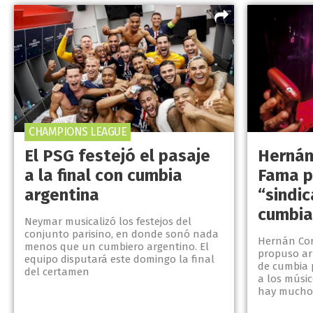
CHAMPIONS LEAGUE
El PSG festejó el pasaje
Hernán
a la final con cumbia
Fama p
argentina
“sindi
cumbia
Neymar musicalizó los festejos del
conjunto parisino, en donde sonó nada
Hernán Cor
menos que un cumbiero argentino. El
propuso ar
equipo disputará este domingo la final
de cumbia p
del certamen
a los músic
hay mucho v