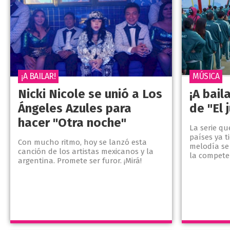
¡A BAILAR!
MÚSICA
Nicki Nicole se unió a Los
¡A bail
Ángeles Azules para
de "El 
hacer "Otra noche"
La serie qu
países ya t
Con mucho ritmo, hoy se lanzó esta
melodía se
canción de los artistas mexicanos y la
la competen
argentina. Promete ser furor. ¡Mirá!