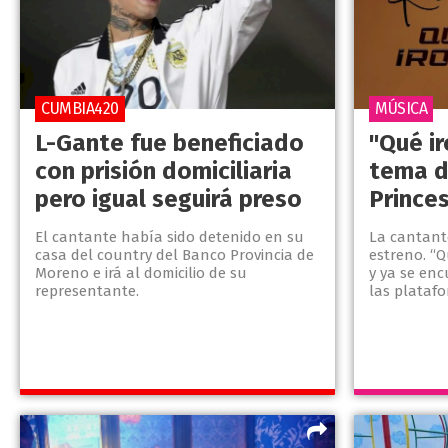
CUMBIA420
MÚSICA
L-Gante fue beneficiado
"Qué ir
con prisión domiciliaria
tema d
pero igual seguirá preso
Princes
El cantante había sido detenido en su
La cantant
casa del country del Banco Provincia de
estreno. “Q
Moreno e irá al domicilio de su
y ya se en
representante.
las platafo