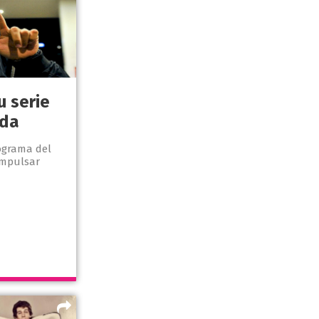
u serie
ida
ograma del
impulsar