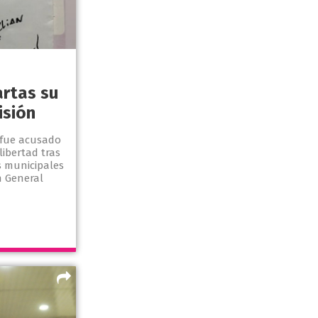
rtas su
isión
 fue acusado
libertad tras
 municipales
n General