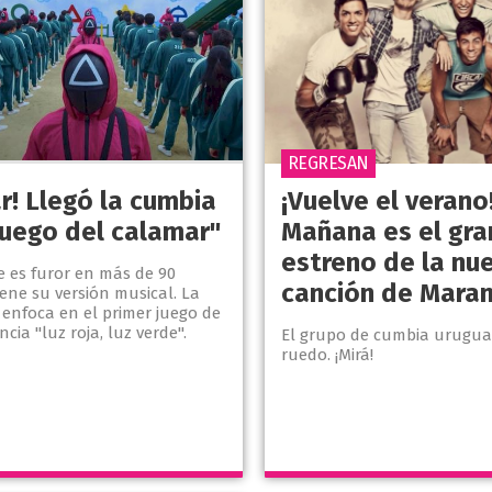
REGRESAN
ar! Llegó la cumbia
¡Vuelve el verano
juego del calamar"
Mañana es el gra
estreno de la nu
e es furor en más de 90
canción de Mara
iene su versión musical. La
 enfoca en el primer juego de
cia "luz roja, luz verde".
El grupo de cumbia urugua
ruedo. ¡Mirá!