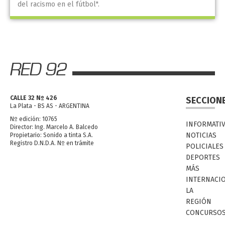
del racismo en el fútbol".
CALLE 32 Nº 426
SECCION
La Plata - BS AS - ARGENTINA
Nº edición: 10765
INFORMATI
Director: Ing. Marcelo A. Balcedo
NOTICIAS
Propietario: Sonido a tinta S.A.
Registro D.N.D.A. Nº en trámite
POLICIALES
DEPORTES
MÁS
INTERNACI
LA
REGIÓN
CONCURSO