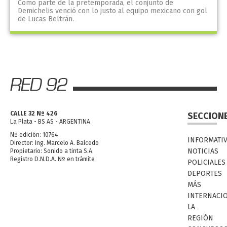
Como parte de la pretemporada, el conjunto de
Demichelis venció con lo justo al equipo mexicano con gol
de Lucas Beltrán.
CALLE 32 Nº 426
SECCION
La Plata - BS AS - ARGENTINA
Nº edición: 10764
INFORMATI
Director: Ing. Marcelo A. Balcedo
NOTICIAS
Propietario: Sonido a tinta S.A.
Registro D.N.D.A. Nº en trámite
POLICIALES
DEPORTES
MÁS
INTERNACI
LA
REGIÓN