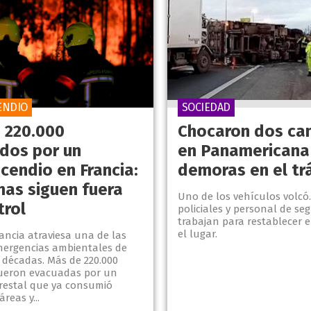
ENDIO
SOCIEDAD
 220.000
Chocaron dos ca
dos por un
en Panamericana
cendio en Francia:
demoras en el tr
mas siguen fuera
Uno de los vehículos volcó.
trol
policiales y personal de seg
trabajan para restablecer e
el lugar.
rancia atraviesa una de las
ergencias ambientales de
 décadas. Más de 220.000
ueron evacuadas por un
orestal que ya consumió
reas y...