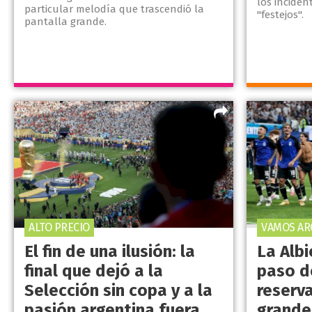
los incide
particular melodía que trascendió la
"festejos".
pantalla grande.
ALTO PRECIO
VAMOS ARG
El fin de una ilusión: la
La Albi
final que dejó a la
paso d
Selección sin copa y a la
reserv
pasión argentina fuera
grande