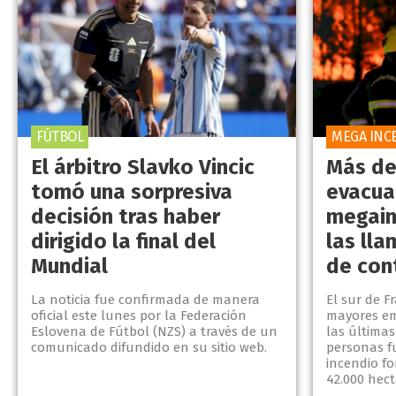
FÚTBOL
MEGA INC
El árbitro Slavko Vincic
Más de
tomó una sorpresiva
evacua
decisión tras haber
megain
dirigido la final del
las lla
Mundial
de con
La noticia fue confirmada de manera
El sur de F
oficial este lunes por la Federación
mayores em
Eslovena de Fútbol (NZS) a través de un
las últimas
comunicado difundido en su sitio web.
personas f
incendio f
42.000 hectá