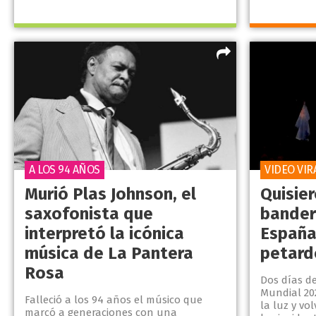
A LOS 94 AÑOS
VIDEO VIR
Murió Plas Johnson, el
Quisie
saxofonista que
bander
interpretó la icónica
España 
música de La Pantera
petard
Rosa
Dos días de
Mundial 20
Falleció a los 94 años el músico que
la luz y vo
marcó a generaciones con una