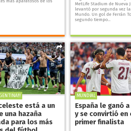
ntes más aparatosos de los
MetLife Stadium de Nueva J
levantó por segunda vez la
Mundo. Un gol de Ferrán To
segundo tiempo...
ENTINA!!!
MUNDIAL
celeste está a un
España le ganó a
e una hazaña
y se convirtió en 
ada para los más
primer finalista
s del fútbol