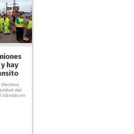
miones
 y hay
ánsito
 Efectivos
uridad vial
l tránsito en