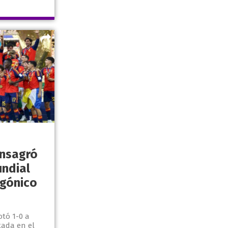
onsagró
ndial
agónico
otó 1-0 a
tada en el