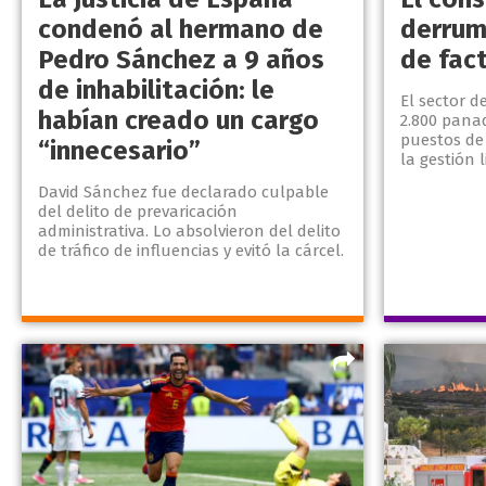
condenó al hermano de
derrum
Pedro Sánchez a 9 años
de fac
de inhabilitación: le
El sector d
habían creado un cargo
2.800 panad
puestos de
“innecesario”
la gestión l
David Sánchez fue declarado culpable
del delito de prevaricación
administrativa. Lo absolvieron del delito
de tráfico de influencias y evitó la cárcel.