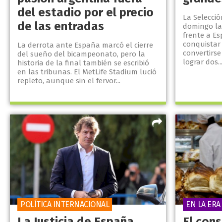
del estadio por el precio
La Selecció
de las entradas
domingo la
frente a Es
conquistar 
La derrota ante España marcó el cierre
convertirse
del sueño del bicampeonato, pero la
lograr dos..
historia de la final también se escribió
en las tribunas. El MetLife Stadium lució
repleto, aunque sin el fervor...
POLÍTICA INTERNACIONAL
EN LA ERA
La Justicia de España
El con