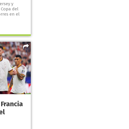
ersey y
 Copa del
rres en el
 Francia
el