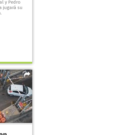
al y Pedro
a jugará su
.
en