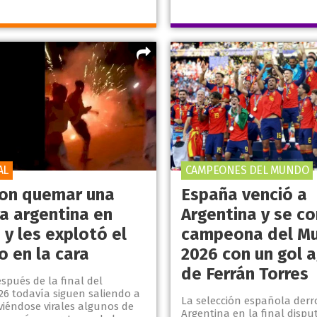
AL
CAMPEONES DEL MUNDO
ron quemar una
España venció a
a argentina en
Argentina y se c
y les explotó el
campeona del Mu
o en la cara
2026 con un gol 
de Ferrán Torres
spués de la final del
26 todavía siguen saliendo a
La selección española derr
lviéndose virales algunos de
Argentina en la final dispu