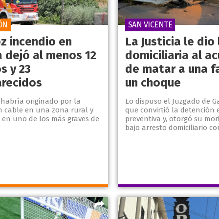
ÓN
SAN VICENTE
oz incendio en
La Justicia le dio 
a dejó al menos 12
domiciliaria al a
s y 23
de matar a una f
recidos
un choque
 habría originado por la
Lo dispuso el Juzgado de Ga
n cable en una zona rural y
que convirtió la detención 
ó en uno de los más graves de
preventiva y, otorgó su mor
bajo arresto domiciliario con