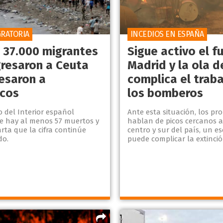
GRATORIA
INCEDIOS EN ESPAÑA
 37.000 migrantes
Sigue activo el f
gresaron a Ceuta
Madrid y la ola d
resaron a
complica el trab
cos
los bomberos
io del Interior español
Ante esta situación, los pr
e hay al menos 57 muertos y
hablan de picos cercanos a
rta que la cifra continúe
centro y sur del país, un e
o.
puede complicar la extinció