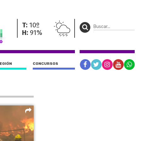
T:
10º
H:
91%
REGIÓN
CONCURSOS