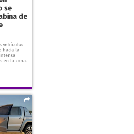
o se
cabina de
e
es vehículos
 hacia la
 intensa
s en la zona.