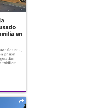
la
cusado
amilia en
rantías Nº 8,
en prisión
igeración
 tobillera.