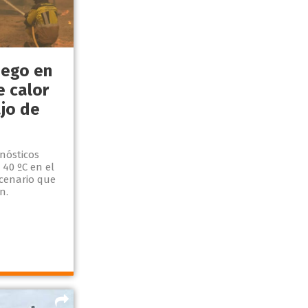
uego en
e calor
ajo de
onósticos
 40 ºC en el
scenario que
n.