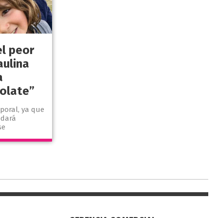
el peor
aulina
a
Colate”
poral, ya que
 dará
se