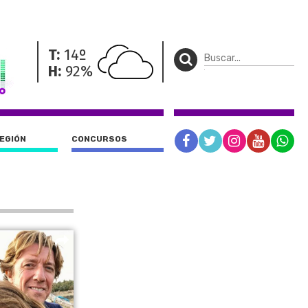
T:
14º
H:
92%
REGIÓN
CONCURSOS