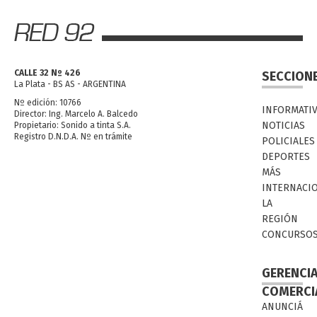
CALLE 32 Nº 426
SECCION
La Plata - BS AS - ARGENTINA
Nº edición: 10766
INFORMATI
Director: Ing. Marcelo A. Balcedo
NOTICIAS
Propietario: Sonido a tinta S.A.
Registro D.N.D.A. Nº en trámite
POLICIALES
DEPORTES
MÁS
INTERNACI
LA
REGIÓN
CONCURSO
GERENCI
COMERCI
ANUNCIÁ