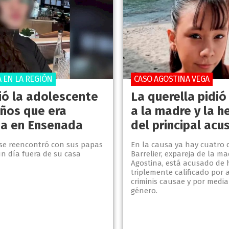
 EN LA REGIÓN
CASO AGOSTINA VEGA
ió la adolescente
La querella pidió
años que era
a la madre y la 
a en Ensenada
del principal ac
e se reencontró con sus papas
En la causa ya hay cuatro 
un día fuera de su casa
Barrelier, expareja de la m
Agostina, está acusado de 
triplemente calificado por a
criminis causae y por media
género.