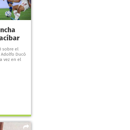
incha
acíbar
0 sobre el
 Adolfo Ducó
a vez en el