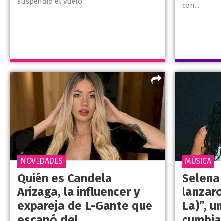
suspendió el vuelo.
con...
NOVEDADES
MÚSICA
Quién es Candela
Selena
Arizaga, la influencer y
lanzaro
expareja de L-Gante que
La)”, 
escapó del
cumbia