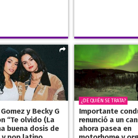
¿DE QUIÉN SE TRATA?
 Gomez y Becky G
Importante cond
n “Te olvido (La
renunció a un can
una buena dosis de
ahora pasea en
 y pop latino
motorhome y org