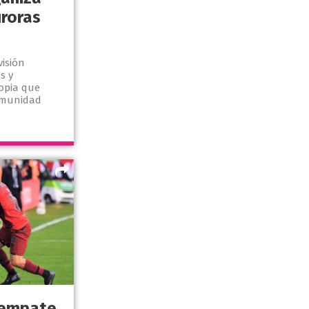
uroras
visión
s y
opia que
comunidad
 empate