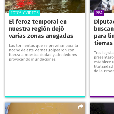
FOTOS Y VIDEOS
PBA
El feroz temporal en
Diputa
nuestra región dejó
buscan
varias zonas anegadas
para li
tierras
Las tormentas que se preveían para la
noche de este viernes golpearon con
Tres legisl
fuerza a nuestra ciudad y alrededores
presentaro
provocando inundaciones.
establece u
titularidad
de la Provin