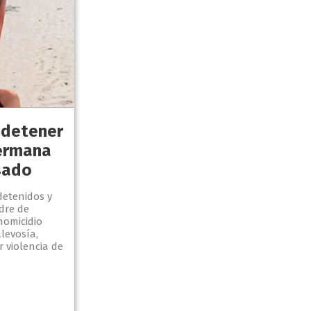
 detener
hermana
usado
detenidos y
adre de
homicidio
levosía,
r violencia de