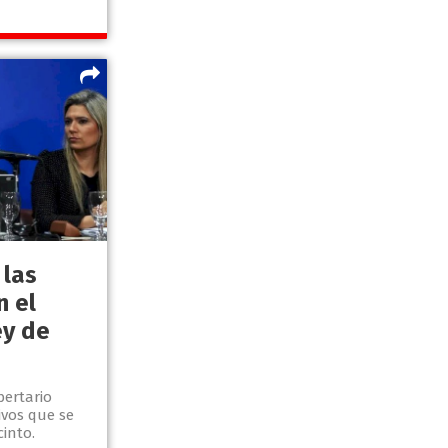
 las
n el
ey de
bertario
ivos que se
cinto.