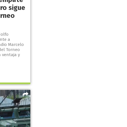
ro sigue
orneo
dolfo
nte a
adio Marcelo
 del Torneo
n ventaja y