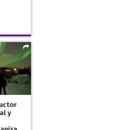
uctor
al y
aniza