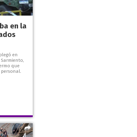
a en la
ados
plegó en
 Sarmiento,
lermo que
 personal.