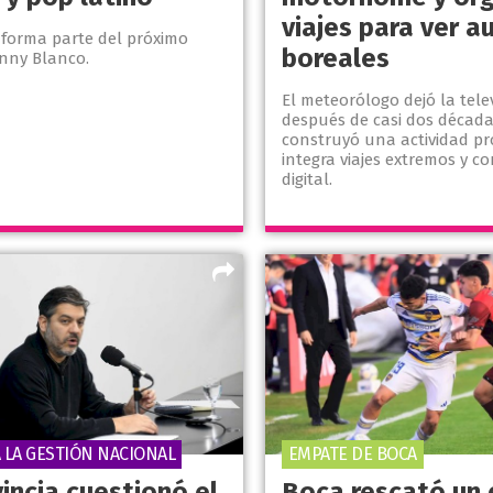
viajes para ver a
 forma parte del próximo
boreales
enny Blanco.
El meteorólogo dejó la tele
después de casi dos década
construyó una actividad pr
integra viajes extremos y 
digital.
A LA GESTIÓN NACIONAL
EMPATE DE BOCA
incia cuestionó el
Boca rescató un