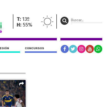
T:
13º
H:
55%
REGIÓN
CONCURSOS