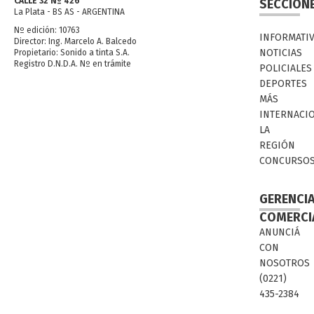
CALLE 32 Nº 426
SECCION
La Plata - BS AS - ARGENTINA
Nº edición: 10763
INFORMATI
Director: Ing. Marcelo A. Balcedo
NOTICIAS
Propietario: Sonido a tinta S.A.
Registro D.N.D.A. Nº en trámite
POLICIALES
DEPORTES
MÁS
INTERNACI
LA
REGIÓN
CONCURSO
GERENCI
COMERCI
ANUNCIÁ
CON
NOSOTROS
(0221)
435-2384