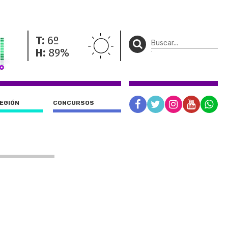
T:
6º
H:
89%
REGIÓN
CONCURSOS