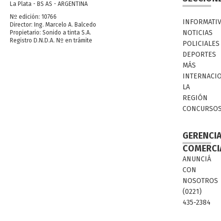
La Plata - BS AS - ARGENTINA
Nº edición: 10766
INFORMATI
Director: Ing. Marcelo A. Balcedo
NOTICIAS
Propietario: Sonido a tinta S.A.
Registro D.N.D.A. Nº en trámite
POLICIALES
DEPORTES
MÁS
INTERNACI
LA
REGIÓN
CONCURSO
GERENCI
COMERCI
ANUNCIÁ
CON
NOSOTROS
(0221)
435-2384