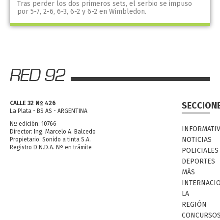
Tras perder los dos primeros sets, el serbio se impuso
por 5-7, 2-6, 6-3, 6-2 y 6-2 en Wimbledon.
CALLE 32 Nº 426
SECCION
La Plata - BS AS - ARGENTINA
Nº edición: 10766
INFORMATI
Director: Ing. Marcelo A. Balcedo
NOTICIAS
Propietario: Sonido a tinta S.A.
Registro D.N.D.A. Nº en trámite
POLICIALES
DEPORTES
MÁS
INTERNACI
LA
REGIÓN
CONCURSO