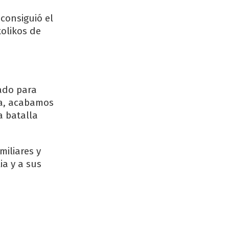
consiguió el
tolikos de
cado para
ma, acabamos
a batalla
miliares y
ia y a sus