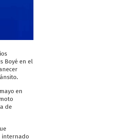
ios
s Boyé en el
manecer
ánsito.
 mayo en
 moto
ra de
fue
ó internado