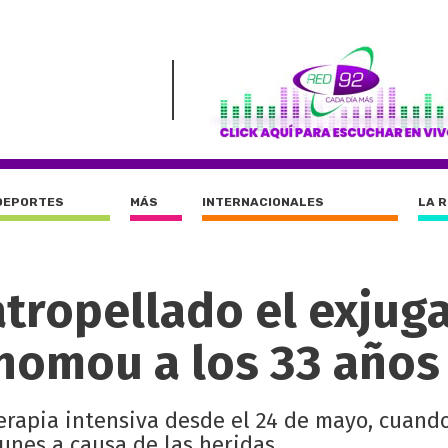
DEPORTES
MÁS
INTERNACIONALES
LA 
tropellado el exjug
nomou a los 33 años
erapia intensiva desde el 24 de mayo, cuando
lunes a causa de las heridas.