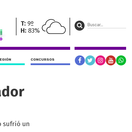
T:
9º
H:
83%
REGIÓN
CONCURSOS
ador
 sufrió un