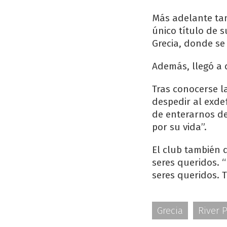
Más adelante ta
único título de s
Grecia, donde se 
Además, llegó a d
Tras conocerse l
despedir al exde
de enterarnos de
por su vida”.
El club también d
seres queridos. “
seres queridos. T
Grecia
River P