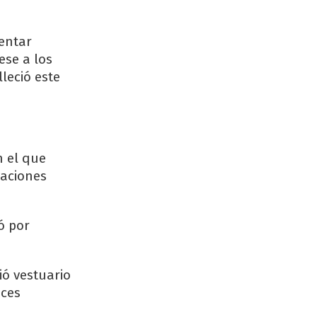
entar
ese a los
leció este
n el que
uaciones
ó por
ió vestuario
nces