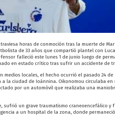
 atraviesa horas de conmoción tras la muerte de Mar
bolista de 33 años que compartió plantel con Luca
efensor falleció este lunes 1 de junio luego de per
nado en estado crítico tras sufrir un accidente de tr
 medios locales, el hecho ocurrió el pasado 24 de
 a la ciudad de Ioánnina. Oikonomou circulaba en
ctado por un automóvil que realizaba una maniob
e, sufrió un grave traumatismo craneoencefálico y 
gencia a un hospital de la zona, donde permaneci