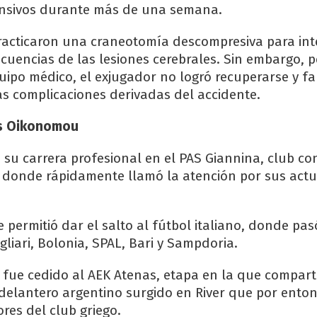
ensivos durante más de una semana.
racticaron una craneotomía descompresiva para int
cuencias de las lesiones cerebrales. Sin embargo, p
uipo médico, el exjugador no logró recuperarse y fal
as complicaciones derivadas del accidente.
os Oikonomou
 su carrera profesional en el PAS Giannina, club co
 donde rápidamente llamó la atención por sus act
 permitió dar el salto al fútbol italiano, donde pas
liari, Bolonia, SPAL, Bari y Sampdoria.
9 fue cedido al AEK Atenas, etapa en la que compart
delantero argentino surgido en River que por ento
res del club griego.