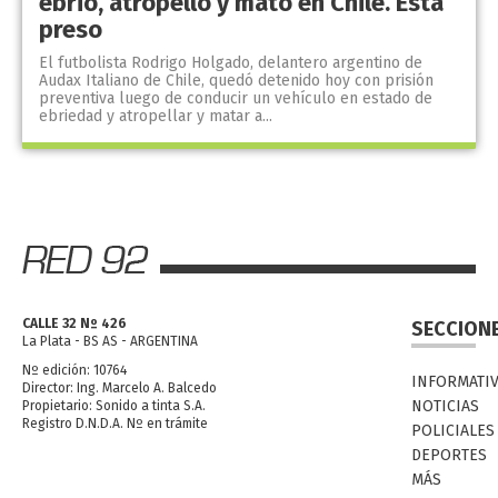
ebrio, atropelló y mató en Chile. Está
preso
El futbolista Rodrigo Holgado, delantero argentino de
Audax Italiano de Chile, quedó detenido hoy con prisión
preventiva luego de conducir un vehículo en estado de
ebriedad y atropellar y matar a...
CALLE 32 Nº 426
SECCION
La Plata - BS AS - ARGENTINA
Nº edición: 10764
INFORMATI
Director: Ing. Marcelo A. Balcedo
NOTICIAS
Propietario: Sonido a tinta S.A.
Registro D.N.D.A. Nº en trámite
POLICIALES
DEPORTES
MÁS