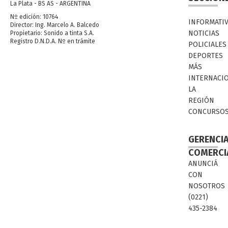
La Plata - BS AS - ARGENTINA
Nº edición: 10764
INFORMATI
Director: Ing. Marcelo A. Balcedo
NOTICIAS
Propietario: Sonido a tinta S.A.
Registro D.N.D.A. Nº en trámite
POLICIALES
DEPORTES
MÁS
INTERNACI
LA
REGIÓN
CONCURSO
GERENCI
COMERCI
ANUNCIÁ
CON
NOSOTROS
(0221)
435-2384