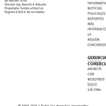
Nº edición: 10765
INFORMATI
Director: Ing. Marcelo A. Balcedo
NOTICIAS
Propietario: Sonido a tinta S.A.
Registro D.N.D.A. Nº en trámite
POLICIALES
DEPORTES
MÁS
INTERNACI
LA
REGIÓN
CONCURSO
GERENCI
COMERCI
ANUNCIÁ
CON
NOSOTROS
(0221)
435-2384