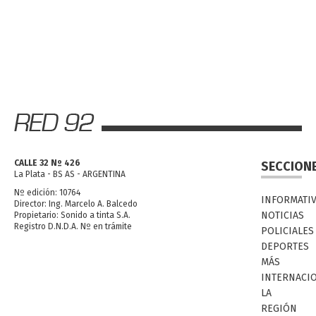
CALLE 32 Nº 426
SECCION
La Plata - BS AS - ARGENTINA
Nº edición: 10764
INFORMATI
Director: Ing. Marcelo A. Balcedo
NOTICIAS
Propietario: Sonido a tinta S.A.
Registro D.N.D.A. Nº en trámite
POLICIALES
DEPORTES
MÁS
INTERNACI
LA
REGIÓN